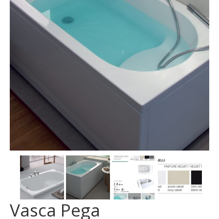
MOSAICI
MOBILI BAGNO
ARREDO BAGNO
BOX DOCCIA
Sanitari
RUBINETTERIA
CAMINI E STUFE
CONTATTI
Vasca Pega