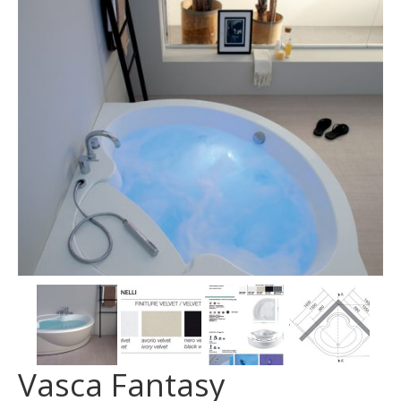
MOSAICI
MOBILI BAGNO
ARREDO BAGNO
BOX DOCCIA
Sanitari
RUBINETTERIA
CAMINI E STUFE
CONTATTI
Vasca Fantasy