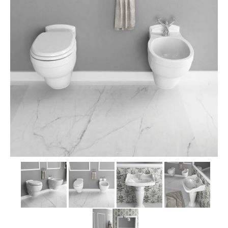
MOSAICI
MOBILI BAGNO
ARREDO BAGNO
BOX DOCCIA
Sanitari
RUBINETTERIA
CAMINI E STUFE
CONTATTI