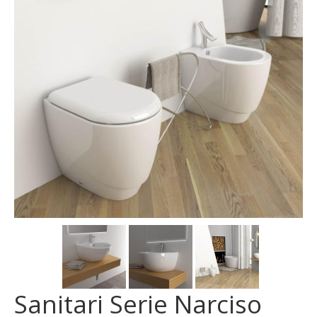
MOSAICI
MOBILI BAGNO
ARREDO BAGNO
BOX DOCCIA
Sanitari
RUBINETTERIA
CAMINI E STUFE
CONTATTI
Sanitari Serie Narciso