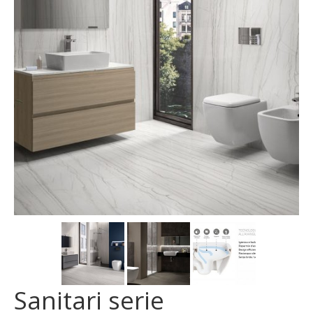
MOSAICI
MOBILI BAGNO
ARREDO BAGNO
BOX DOCCIA
Sanitari
RUBINETTERIA
CAMINI E STUFE
CONTATTI
Sanitari serie