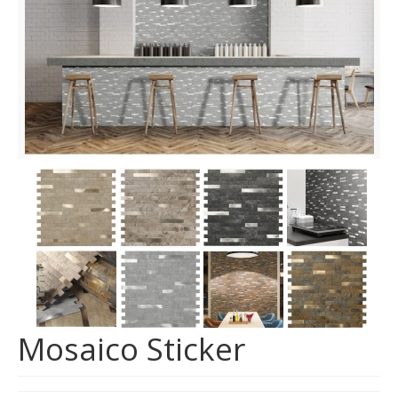
MOSAICI
MOBILI BAGNO
ARREDO BAGNO
BOX DOCCIA
Sanitari
RUBINETTERIA
CAMINI E STUFE
CONTATTI
Mosaico Sticker