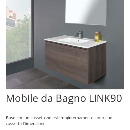
MOSAICI
MOBILI BAGNO
ARREDO BAGNO
BOX DOCCIA
Sanitari
RUBINETTERIA
CAMINI E STUFE
Mobile da Bagno LINK90
CONTATTI
Base con un cassettone esterno(internamente sono due
cassetti) Dimensioni