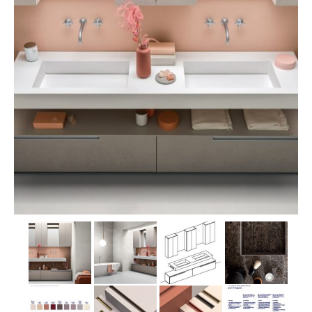
MOSAICI
MOBILI BAGNO
ARREDO BAGNO
BOX DOCCIA
Sanitari
RUBINETTERIA
CAMINI E STUFE
CONTATTI