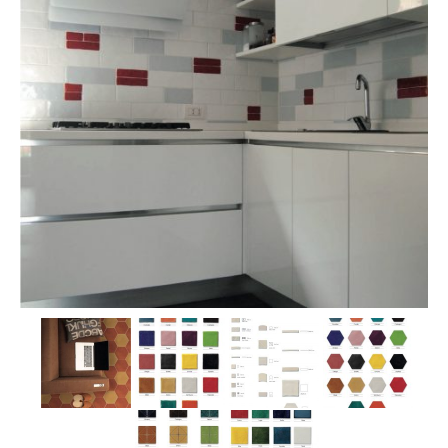
MOSAICI
MOBILI BAGNO
ARREDO BAGNO
BOX DOCCIA
Sanitari
RUBINETTERIA
CAMINI E STUFE
CONTATTI