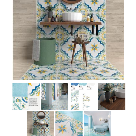
MOSAICI
MOBILI BAGNO
ARREDO BAGNO
BOX DOCCIA
Sanitari
RUBINETTERIA
CAMINI E STUFE
CONTATTI