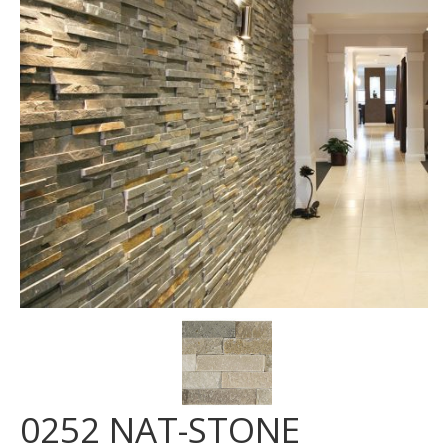
MOSAICI
MOBILI BAGNO
ARREDO BAGNO
BOX DOCCIA
Sanitari
RUBINETTERIA
CAMINI E STUFE
CONTATTI
0252 NAT-STONE