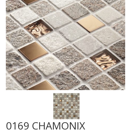
MOSAICI
MOBILI BAGNO
ARREDO BAGNO
BOX DOCCIA
Sanitari
RUBINETTERIA
CAMINI E STUFE
CONTATTI
0169 CHAMONIX