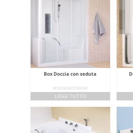
più
recente
Box Doccia con seduta
D
NESSUNA RECENSIONE
LEGGI TUTTO