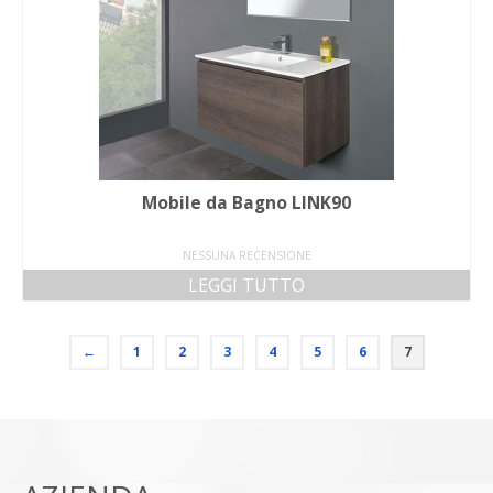
Mobile da Bagno LINK90
NESSUNA RECENSIONE
LEGGI TUTTO
←
1
2
3
4
5
6
7