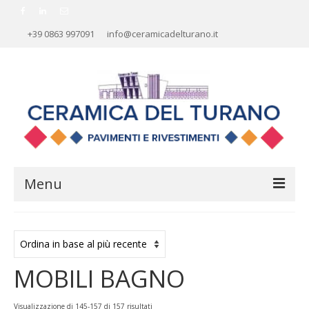
+39 0863 997091
info@ceramicadelturano.it
Menu
HOME
AZIENDA
MOBILI BAGNO
RIVESTIMENTI
PAVIMENTI
Ordina
Visualizzazione di 145-157 di 157 risultati